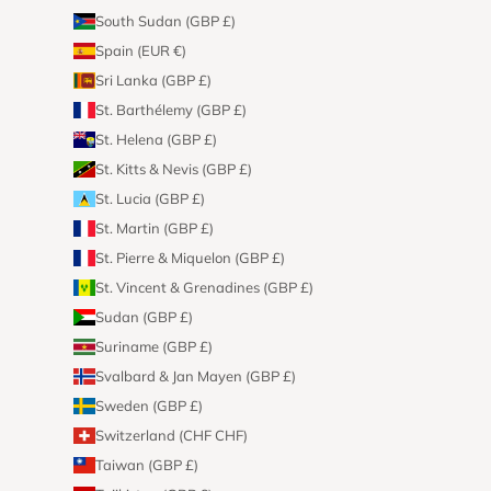
South Sudan (GBP £)
Spain (EUR €)
Sri Lanka (GBP £)
St. Barthélemy (GBP £)
St. Helena (GBP £)
St. Kitts & Nevis (GBP £)
St. Lucia (GBP £)
St. Martin (GBP £)
St. Pierre & Miquelon (GBP £)
St. Vincent & Grenadines (GBP £)
Sudan (GBP £)
Suriname (GBP £)
Svalbard & Jan Mayen (GBP £)
Sweden (GBP £)
Switzerland (CHF CHF)
Taiwan (GBP £)