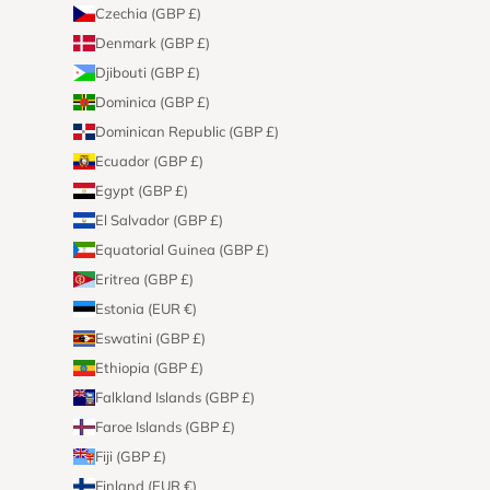
Czechia (GBP £)
Denmark (GBP £)
Djibouti (GBP £)
Dominica (GBP £)
Dominican Republic (GBP £)
Ecuador (GBP £)
Egypt (GBP £)
El Salvador (GBP £)
Equatorial Guinea (GBP £)
Eritrea (GBP £)
Estonia (EUR €)
Eswatini (GBP £)
Ethiopia (GBP £)
Falkland Islands (GBP £)
Faroe Islands (GBP £)
Fiji (GBP £)
Finland (EUR €)