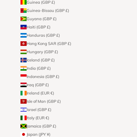
Guinea (GBP £)
Guinea-Bissau (GBP £)
Guyana (GBP £)
Haiti (GBP £)
Honduras (GBP £)
Hong Kong SAR (GBP £)
Hungary (GBP £)
Iceland (GBP £)
India (GBP £)
Indonesia (GBP £)
Iraq (GBP £)
Ireland (EUR €)
Isle of Man (GBP £)
Israel (GBP £)
Italy (EUR €)
Jamaica (GBP £)
Japan (JPY ¥)