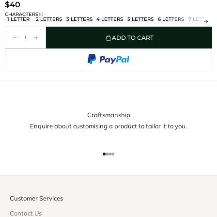
$40
CHARACTERS
10
1 LETTER
2 LETTERS
3 LETTERS
4 LETTERS
5 LETTERS
6 LETTERS
7 LETTERS
ADD TO CART
Craftsmanship
Enquire about customising a product to tailor it to you.
Go to item 1
Go to item 2
Go to item 3
Go to item 4
Customer Services
Contact Us