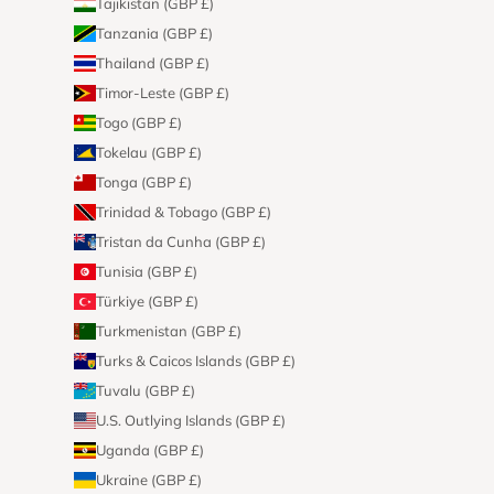
Tajikistan (GBP £)
Tanzania (GBP £)
Thailand (GBP £)
Timor-Leste (GBP £)
Togo (GBP £)
Tokelau (GBP £)
Tonga (GBP £)
Trinidad & Tobago (GBP £)
Tristan da Cunha (GBP £)
Tunisia (GBP £)
Türkiye (GBP £)
Turkmenistan (GBP £)
Turks & Caicos Islands (GBP £)
Tuvalu (GBP £)
U.S. Outlying Islands (GBP £)
Uganda (GBP £)
Ukraine (GBP £)