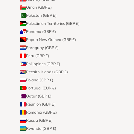
Oman (GBP £)
Pakistan (GBP £)
Palestinian Territories (GBP £)
Panama (GBP £)
Papua New Guinea (GBP £)
Paraguay (GBP £)
Peru (GBP £)
Philippines (GBP £)
Pitcairn Islands (GBP £)
Poland (GBP £)
Portugal (EUR €)
Qatar (GBP £)
Réunion (GBP £)
Romania (GBP £)
Russia (GBP £)
Rwanda (GBP £)