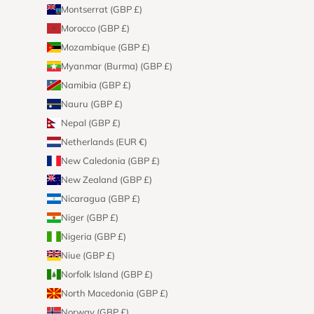
Montserrat (GBP £)
Morocco (GBP £)
Mozambique (GBP £)
Myanmar (Burma) (GBP £)
Namibia (GBP £)
Nauru (GBP £)
Nepal (GBP £)
Netherlands (EUR €)
New Caledonia (GBP £)
New Zealand (GBP £)
Nicaragua (GBP £)
Niger (GBP £)
Nigeria (GBP £)
Niue (GBP £)
Norfolk Island (GBP £)
North Macedonia (GBP £)
Norway (GBP £)